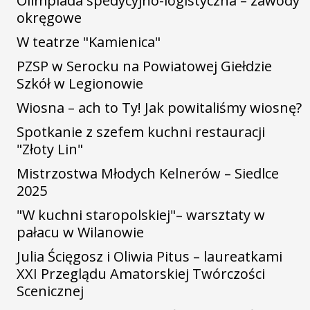
Olimpiada spedycyjno-logistyczna – zawody
okręgowe
W teatrze "Kamienica"
PZSP w Serocku na Powiatowej Giełdzie
Szkół w Legionowie
Wiosna – ach to Ty! Jak powitaliśmy wiosnę?
Spotkanie z szefem kuchni restauracji
"Złoty Lin"
Mistrzostwa Młodych Kelnerów – Siedlce
2025
"W kuchni staropolskiej"– warsztaty w
pałacu w Wilanowie
Julia Ścięgosz i Oliwia Pitus – laureatkami
XXI Przeglądu Amatorskiej Twórczości
Scenicznej