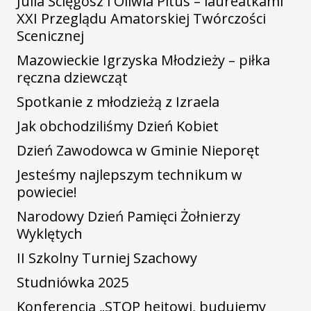
Julia Ścięgosz i Oliwia Pitus – laureatkami
XXI Przeglądu Amatorskiej Twórczości
Scenicznej
Mazowieckie Igrzyska Młodzieży – piłka
ręczna dziewcząt
Spotkanie z młodzieżą z Izraela
Jak obchodziliśmy Dzień Kobiet
Dzień Zawodowca w Gminie Nieporęt
Jesteśmy najlepszym technikum w
powiecie!
Narodowy Dzień Pamięci Żołnierzy
Wyklętych
II Szkolny Turniej Szachowy
Studniówka 2025
Konferencja „STOP hejtowi, budujemy