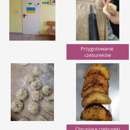
Przygotowanie 
czebureków
Chrupiące czebureki