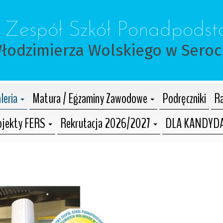
 Zespół Szkół Ponadpods
Włodzimierza Wolskiego w Sero
leria
Matura / Egzaminy Zawodowe
Podręczniki
Ra
ojekty FERS
Rekrutacja 2026/2027
DLA KANDYD