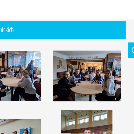
mickich
G