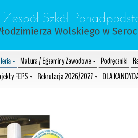
 Zespół Szkół Ponadpods
Włodzimierza Wolskiego w Sero
leria
Matura / Egzaminy Zawodowe
Podręczniki
Ra
ojekty FERS
Rekrutacja 2026/2027
DLA KANDYD