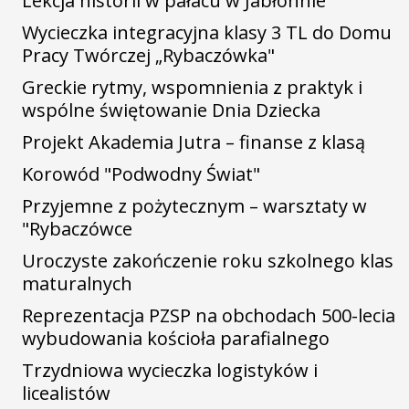
Lekcja historii w pałacu w Jabłonnie
Wycieczka integracyjna klasy 3 TL do Domu
Pracy Twórczej „Rybaczówka"
Greckie rytmy, wspomnienia z praktyk i
wspólne świętowanie Dnia Dziecka
Projekt Akademia Jutra – finanse z klasą
Korowód "Podwodny Świat"
Przyjemne z pożytecznym – warsztaty w
"Rybaczówce
Uroczyste zakończenie roku szkolnego klas
maturalnych
Reprezentacja PZSP na obchodach 500-lecia
wybudowania kościoła parafialnego
Trzydniowa wycieczka logistyków i
licealistów