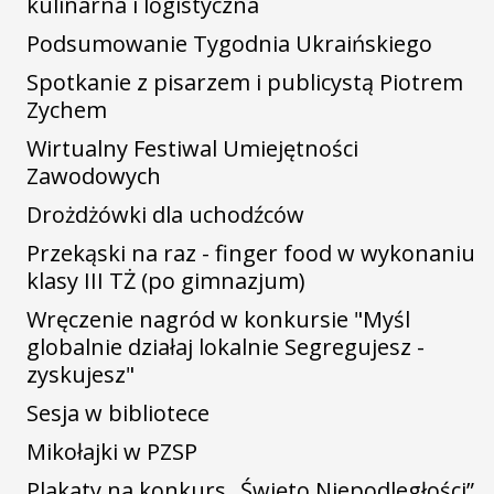
kulinarna i logistyczna
Podsumowanie Tygodnia Ukraińskiego
Spotkanie z pisarzem i publicystą Piotrem
Zychem
Wirtualny Festiwal Umiejętności
Zawodowych
Drożdżówki dla uchodźców
Przekąski na raz - finger food w wykonaniu
klasy III TŻ (po gimnazjum)
Wręczenie nagród w konkursie "Myśl
globalnie działaj lokalnie Segregujesz -
zyskujesz"
Sesja w bibliotece
Mikołajki w PZSP
Plakaty na konkurs „Święto Niepodległości”