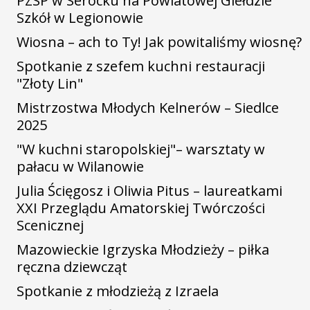
PZSP w Serocku na Powiatowej Giełdzie
Szkół w Legionowie
Wiosna – ach to Ty! Jak powitaliśmy wiosnę?
Spotkanie z szefem kuchni restauracji
"Złoty Lin"
Mistrzostwa Młodych Kelnerów – Siedlce
2025
"W kuchni staropolskiej"– warsztaty w
pałacu w Wilanowie
Julia Ścięgosz i Oliwia Pitus – laureatkami
XXI Przeglądu Amatorskiej Twórczości
Scenicznej
Mazowieckie Igrzyska Młodzieży – piłka
ręczna dziewcząt
Spotkanie z młodzieżą z Izraela