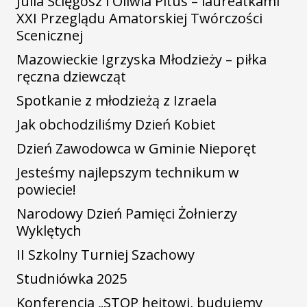
Julia Ścięgosz i Oliwia Pitus – laureatkami
XXI Przeglądu Amatorskiej Twórczości
Scenicznej
Mazowieckie Igrzyska Młodzieży – piłka
ręczna dziewcząt
Spotkanie z młodzieżą z Izraela
Jak obchodziliśmy Dzień Kobiet
Dzień Zawodowca w Gminie Nieporęt
Jesteśmy najlepszym technikum w
powiecie!
Narodowy Dzień Pamięci Żołnierzy
Wyklętych
II Szkolny Turniej Szachowy
Studniówka 2025
Konferencja „STOP hejtowi, budujemy