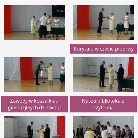
Korytarz w czasie przerwy
Zawody w kosza klas 
Nasza biblioteka z 
gimnazjlnych dziewcząt
czytelnią