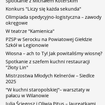
Spotkanie z Michałem Koterskim
Konkurs "Liczy się każda sekunda"
Olimpiada spedycyjno-logistyczna – zawody
okręgowe
W teatrze "Kamienica"
PZSP w Serocku na Powiatowej Giełdzie
Szkół w Legionowie
Wiosna – ach to Ty! Jak powitaliśmy wiosnę?
Spotkanie z szefem kuchni restauracji
"Złoty Lin"
Mistrzostwa Młodych Kelnerów – Siedlce
2025
"W kuchni staropolskiej"– warsztaty w
pałacu w Wilanowie
Julia Ścięgosz i Oliwia Pitus – laureatkami