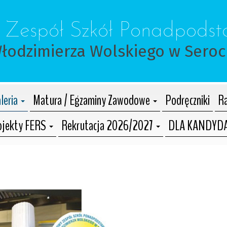
 Zespół Szkół Ponadpods
Włodzimierza Wolskiego w Sero
leria
Matura / Egzaminy Zawodowe
Podręczniki
Ra
ojekty FERS
Rekrutacja 2026/2027
DLA KANDYD